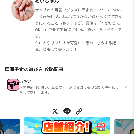
めいちゃん
サンリオの可愛いグッズに囲まれていたい、ぬい
ぐるみ特化型。3本爪でなかなか取れなくて泣きそ
うになることもありますが、最後は「可愛いから
OK！」で全てを解決させる、癒やし系ライターで
す。
クロミやサンリオが可愛いと思ってもらえる記
事、頑張って書きます！
展開予定の遊び方 攻略記事
前おとし
箱の手前側を狙い、左右のアームで交互に振りながら手前にず
らして落とします。
X
Line
Copy Link