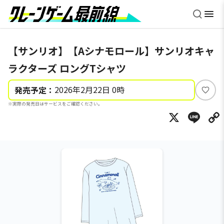
【サンリオ】【Aシナモロール】サンリオキャ
ラクターズ ロングTシャツ
2026年2月22日 0時
発売予定：
い
※実際の発売日はサービスをご確認ください。
い
X
Li
ね