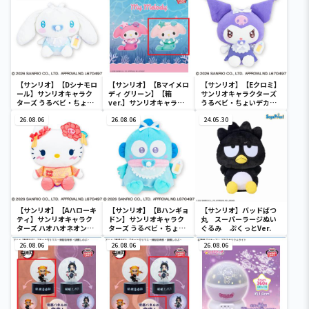
【サンリオ】【Dシナモロ
【サンリオ】【Bマイメロ
【サンリオ】【Eクロミ】
ール】サンリオキャラク
ディ グリーン】【箱
サンリオキャラクターズ
ターズ うるベビ・ちょい
ver.】サンリオキャラク
うるベビ・ちょいデカド
デカドール
ターズ おおきな
ール
26.08.06
SOFVIMATES～マイメロ
26.08.06
24.05.30
ディ マーメイドver. ～
【サンリオ】【Aハローキ
【サンリオ】【Bハンギョ
【サンリオ】バッドばつ
ティ】サンリオキャラク
ドン】サンリオキャラク
丸 スーパーラージぬい
ターズ ハオハオネオンタ
ターズ うるベビ・ちょい
ぐるみ ぷくっとVer.
ウンドールBIGタイプ1
デカドール
26.08.06
26.08.06
26.08.06