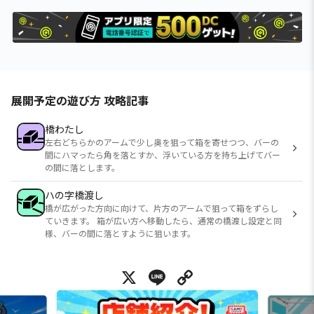
展開予定の遊び方 攻略記事
橋わたし
左右どちらかのアームで少し奥を狙って箱を寄せつつ、バーの
間にハマったら角を落とすか、浮いている方を持ち上げてバー
の間に落とします。
ハの字橋渡し
橋が広がった方向に向けて、片方のアームで狙って箱をずらし
ていきます。 箱が広い方へ移動したら、通常の橋渡し設定と同
様、バーの間に落とすように狙います。
X
Line
Copy Link