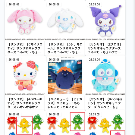
と ほっこりいやされぬい
デカドール
ぐるみ～カビゴン～
26.08.06
26.08.06
26.08.06
【サンリオ】【Cマイメロ
【サンリオ】【Dシナモロ
【サンリオ】【Eクロミ】
ディ】サンリオキャラク
ール】サンリオキャラク
サンリオキャラクターズ
ターズ うるベビ・ちょい
ターズ うるベビ・ちょい
うるベビ・ちょいデカド
デカドール
デカドール
ール
26.08.06
26.08.06
26.08.06
【サンリオ】【Aハローキ
【ハイキュー!!】【ヒナガ
【サンリオ】【Bハンギョ
ティ】サンリオキャラク
ラス】ハイキュー!! めち
ドン】サンリオキャラク
ターズ ハオハオネオンタ
ゃもふぐっとぬいぐるみ
ターズ うるベビ・ちょい
ウンドールBIGタイプ1
～ヒナガラス～
デカドール
26.08.05
26.08.05
26.08.05