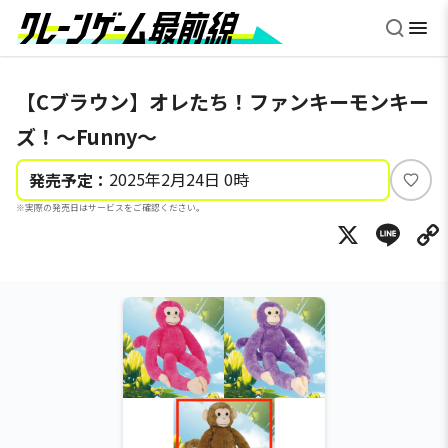
【Cブラウン】オレたち！ファンキーモンキー
ズ！～Funny～
2025年2月24日 0時
発売予定：
い
※実際の発売日はサービスをご確認ください。
い
X
Li
ね