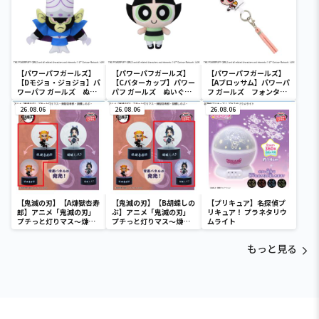
【パワーパフガールズ】
【パワーパフガールズ】
【パワーパフガールズ】
【Dモジョ・ジョジョ】パ
【Cバターカップ】パワー
【Aブロッサム】パワーパ
ワーパフ ガールズ ぬい
パフ ガールズ ぬいぐる
フ ガールズ フォンタブ
ぐるみ
み
＆ショルダーストラップ
26.08.06
26.08.06
26.08.06
【鬼滅の刃】【A煉獄杏寿
【鬼滅の刃】【B胡蝶しの
【プリキュア】名探偵プ
郎】アニメ「鬼滅の刃」
ぶ】アニメ「鬼滅の刃」
リキュア！ プラネタリウ
プチっと灯りマス～煉獄
プチっと灯りマス～煉獄
ムライト
杏寿郎・胡蝶しのぶ～
杏寿郎・胡蝶しのぶ～
もっと見る