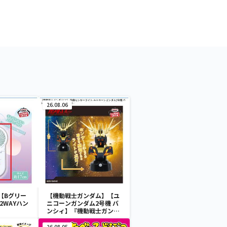
26.08.06
【Bグリー
【機動戦士ガンダム】【ユ
2WAYハン
ニコーンガンダム2号機 バ
ンシィ】『機動戦士ガンダ
ムUC』 胸像センサーライ
ト-ユニコーンガンダム2号
26.08.05