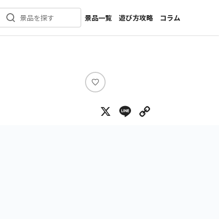
景品一覧
遊び方攻略
コラム
景品を探す
新着景品
インタビュー
カテゴリ一覧
ニュース
作品名一覧
店舗
メーカー一覧
開発
い
い
攻略
X
Line
Copy Lin
ね
プライズ
イベント
キャラ特集