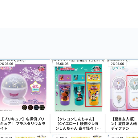
26.08.06
26.08.06
26.08.06
【プリキュア】名探偵プリ
【クレヨンしんちゃん】
【夏目友人帳】
キュア！ プラネタリウムラ
【Cイエロー】映画クレヨ
ン】夏目友人帳 
イト
ンしんちゃん 奇々怪々！オ
ディファン
ラの妖怪バケ～ション フル
カラータンブラー
26.08.05
26.08.05
26.08.05