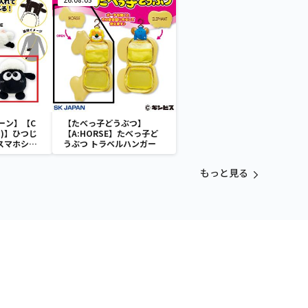
機 バンシィ（デストロイモ
ード）-
ーン】【C
【たべっ子どうぶつ】
)】ひつじ
【A:HORSE】たべっ子ど
 スマホショ
うぶつ トラベルハンガー
もっと見る