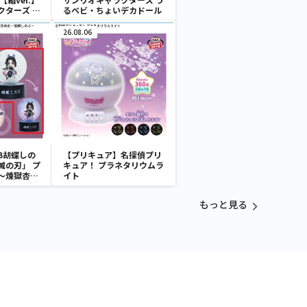
クターズ お
るベビ・ちょいデカドール
ATES～マ
イドver.
26.08.06
B胡蝶しの
【プリキュア】名探偵プリ
滅の刃」 プ
キュア！ プラネタリウムラ
～煉獄杏寿
イト
～
もっと見る