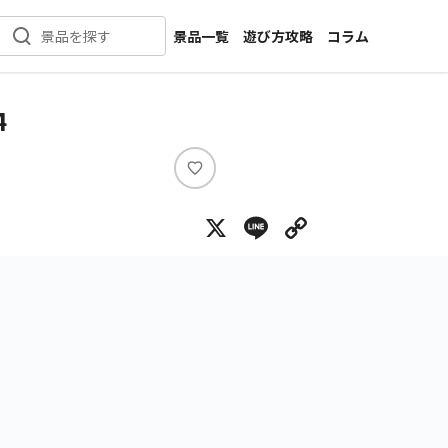
景品一覧
遊び方攻略
コラム
景品を探す
新着景品
インタビュー
カテゴリ一覧
ニュース
4
作品名一覧
店舗
メーカー一覧
開発
い
い
攻略
X
Line
Copy Lin
ね
プライズ
イベント
キャラ特集