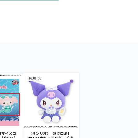
26.08.06
Bマイメロ
【サンリオ】【Eクロミ】
箱ver.】
サンリオキャラクターズ う