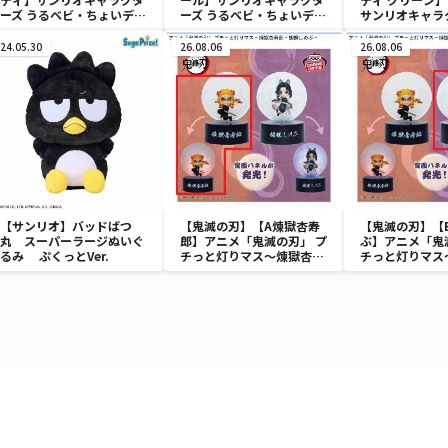
ーズ うるベビ・ちょいデカ
ーズ うるベビ・ちょいデカ
サンリオキャラ
ドール
ドール
おきなSOFVIM
イメロディ マーメ
24.05.30
26.08.06
26.08.06
～
【サンリオ】バッドばつ
【鬼滅の刃】【A煉獄杏寿
【鬼滅の刃】【
丸 スーパーラージぬいぐ
郎】アニメ「鬼滅の刃」 プ
ぶ】アニメ「鬼
るみ ぷくっとVer.
チっと灯りマス～煉獄杏寿
チっと灯りマス
郎・胡蝶しのぶ～
郎・胡蝶しのぶ