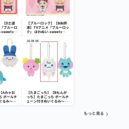
】【D士道
【ブルーロック】【B糸師
メ『ブルーロ
凛】TVアニメ『ブルーロッ
sweets
ク』 ほわぬい-sweets
l.1
flavor 2026-vol.1
26.08.06
【Aみゃお
【たまごっち】【Bもんが
ち ボールチ
っち】たまごっち ボールチ
ぐるみ～
ェーン付きぬいぐるみ～
aradise～
Tamagotchi Paradise～
vol.3
もっと見る