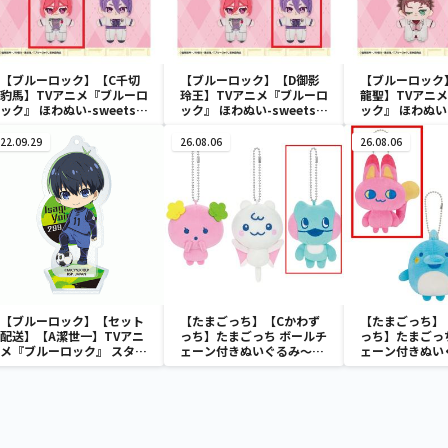
【ブルーロック】【C千切
【ブルーロック】【D御影
【ブルーロック
豹馬】TVアニメ『ブルーロ
玲王】TVアニメ『ブルーロ
龍聖】TVアニ
ック』 ほわぬい-sweets
ック』 ほわぬい-sweets
ック』 ほわぬい-
flavor 2026-vol.2
flavor 2026-vol.2
flavor 2026-vo
22.09.29
26.08.06
26.08.06
【ブルーロック】【セット
【たまごっち】【Cかわず
【たまごっち】
配送】【A潔世一】TVアニ
っち】たまごっち ボールチ
っち】たまごっ
メ『ブルーロック』 スタン
ェーン付きぬいぐるみ～
ェーン付きぬい
ド付きデフォルメアクリル
Tamagotchi Paradise～
Tamagotchi P
プレートvol.1
vol.3
vol.2-R