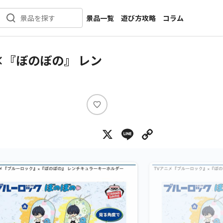
景品一覧
遊び方攻略
コラム
景品を探す
新着景品
インタビュー
カテゴリ一覧
ニュース
『ぼのぼの』 レン
作品名一覧
店舗
メーカー一覧
開発
攻略
い
プライズ
い
X
Line
Copy Lin
ね
イベント
キャラ特集