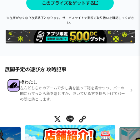
このプライズをゲットする
※在庫がなくなり次第終了となります。サービスサイトで実際の取り扱いを確認してくださ
い。
展開予定の遊び方 攻略記事
橋わたし
左右どちらかのアームで少し奥を狙って箱を寄せつつ、バーの
間にハマったら角を落とすか、浮いている方を持ち上げてバー
の間に落とします。
X
Line
Copy Link