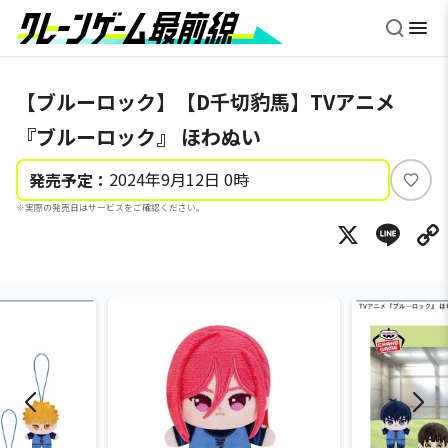
【ブルーロック】【D千切豹馬】TVアニメ
『ブルーロック』 ほわぬい
2024年9月12日 0時
発売予定：
い
※実際の発売日はサービスをご確認ください。
い
X
Li
ね