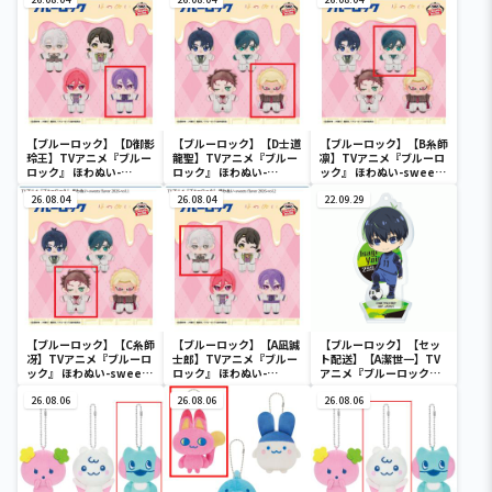
vol.2
【ブルーロック】【D御影
【ブルーロック】【D士道
【ブルーロック】【B糸師
玲王】TVアニメ『ブルー
龍聖】TVアニメ『ブルー
凛】TVアニメ『ブルーロ
ロック』 ほわぬい-
ロック』 ほわぬい-
ック』 ほわぬい-sweets
sweets flavor 2026-
sweets flavor 2026-
flavor 2026-vol.1
vol.2
26.08.04
vol.1
26.08.04
22.09.29
【ブルーロック】【C糸師
【ブルーロック】【A凪誠
【ブルーロック】【セッ
冴】TVアニメ『ブルーロ
士郎】TVアニメ『ブルー
ト配送】【A潔世一】TV
ック』 ほわぬい-sweets
ロック』 ほわぬい-
アニメ『ブルーロック』
flavor 2026-vol.1
sweets flavor 2026-
スタンド付きデフォルメ
26.08.06
vol.2
26.08.06
アクリルプレートvol.1
26.08.06