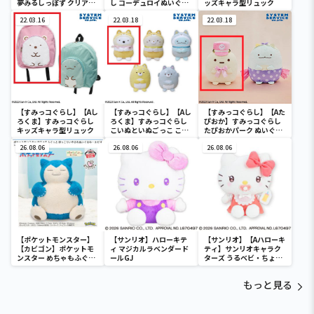
夢みるしっぽず クリア窓
し コーデュロイぬいぐる
ッズキャラ型リュック
付き収納ボックス
みXL プレミアム ぺんぎ
22.03.16
ん？
22.03.18
22.03.18
【すみっコぐらし】【Aし
【すみっコぐらし】【Aし
【すみっコぐらし】【Aた
ろくま】すみっコぐらし
ろくま】すみっコぐらし
ぴおか】すみっコぐらし
キッズキャラ型リュック
こいぬといぬごっこ ころ
たぴおかパーク ぬいぐる
っとぬいぐるみ
みXL Part2
26.08.06
26.08.06
26.08.06
【ポケットモンスター】
【サンリオ】ハローキテ
【サンリオ】【Aハローキ
【カビゴン】ポケットモ
ィ マジカルラベンダード
ティ】サンリオキャラク
ンスター めちゃもふぐっ
ールGJ
ターズ うるベビ・ちょい
と ほっこりいやされぬい
デカドール
ぐるみ～カビゴン～
もっと見る