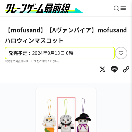
【mofusand】【Aヴァンパイア】mofusand
ハロウィンマスコット
2024年9月13日 0時
発売予定：
い
※実際の発売日はサービスをご確認ください。
い
X
Li
ね