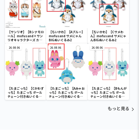
【サンリオ】【Bシナモロ
【ちいかわ】【Aブルー】
【ちいかわ】【Cサメわ
ール】mofusand×サン
mofusand サメにゃん
ん】mofusand サメにゃ
リオキャラクターズ カチ
BIGぬいぐるみ2
んBIGぬいぐるみ2
ューシャマスコット②
26.08.06
26.08.06
26.08.06
【たまごっち】【Cかわず
【たまごっち】【Aみゃお
【たまごっち】【Bもんが
っち】たまごっち ボール
っち】たまごっち ボール
っち】たまごっち ボール
チェーン付きぬいぐるみ
チェーン付きぬいぐるみ
チェーン付きぬいぐるみ
～Tamagotchi
～Tamagotchi
～Tamagotchi
Paradise～vol.3
Paradise～vol.2-R
Paradise～vol.3
もっと見る