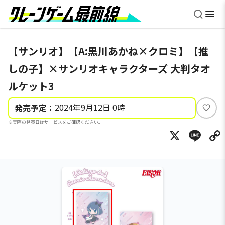
【サンリオ】【A:黒川あかね×クロミ】【推
しの子】×サンリオキャラクターズ 大判タオ
ルケット3
2024年9月12日 0時
発売予定：
い
※実際の発売日はサービスをご確認ください。
い
X
Li
ね