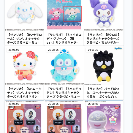
【サンリオ】【Dシナモロ
【サンリオ】【Bマイメロ
【サンリオ】【Eクロミ】
ール】サンリオキャラク
ディ グリーン】【箱
サンリオキャラクターズ
ターズ うるベビ・ちょい
ver.】サンリオキャラク
うるベビ・ちょいデカド
デカドール
ターズ おおきな
ール
26.08.06
SOFVIMATES～マイメロ
26.08.06
24.05.30
ディ マーメイドver. ～
【サンリオ】【Aハローキ
【サンリオ】【Bハンギョ
【サンリオ】バッドばつ
ティ】サンリオキャラク
ドン】サンリオキャラク
丸 スーパーラージぬい
ターズ ハオハオネオンタ
ターズ うるベビ・ちょい
ぐるみ ぷくっとVer.
ウンドールBIGタイプ1
デカドール
26.08.06
26.08.06
26.08.06