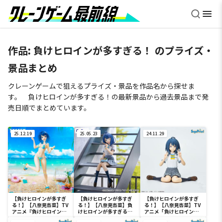
作品:
負けヒロインが多すぎる！
のプライズ・
景品まとめ
クレーンゲームで狙えるプライズ・景品を作品名から探せま
す。 負けヒロインが多すぎる！の最新景品から過去景品まで発
売日順でまとめています。
25.12.19
25.05.23
24.11.29
【負けヒロインが多すぎ
【負けヒロインが多すぎ
【負けヒロインが多すぎ
る！】【八奈見杏菜】TV
る！】【八奈見杏菜】負
る！】【八奈見杏菜】TV
アニメ『負けヒロインが
けヒロインが多すぎる！
アニメ「負けヒロインが
多すぎる！』 Vivitフィギ
ぬーどるストッパーフィ
多すぎる！」ちょこのせ