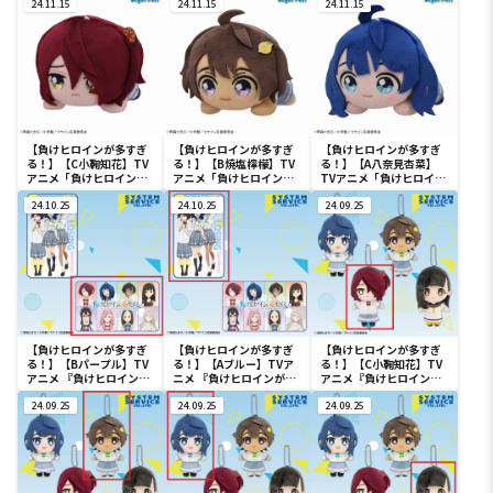
ュア 八奈見杏菜
24.11.15
ギュアー八奈見杏菜ー
24.11.15
[PM]フィギュア“八奈見
24.11.15
杏菜”
【負けヒロインが多すぎ
【負けヒロインが多すぎ
【負けヒロインが多すぎ
る！】【C小鞠知花】TV
る！】【B焼塩檸檬】TV
る！】【A八奈見杏菜】
アニメ「負けヒロインが
アニメ「負けヒロインが
TVアニメ「負けヒロイン
多すぎる！」 寝そべ
多すぎる！」 寝そべ
が多すぎる！」 寝そべ
り ぬいぐるみ（EX）
24.10.25
り ぬいぐるみ（EX）
24.10.25
り ぬいぐるみ（EX）
24.09.25
【負けヒロインが多すぎ
【負けヒロインが多すぎ
【負けヒロインが多すぎ
る！】【Bパープル】TV
る！】【Aブルー】TVア
る！】【C小鞠知花】TV
アニメ 『負けヒロインが
ニメ 『負けヒロインが多
アニメ『負けヒロインが
多すぎる！』 ブランケッ
すぎる！』 ブランケット
多すぎる！』 デフォルメ
ト
24.09.25
24.09.25
ぬいぐるみ
24.09.25