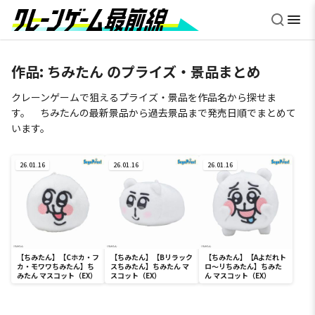
作品:
ちみたん
のプライズ・景品まとめ
クレーンゲームで狙えるプライズ・景品を作品名から探せま
す。 ちみたんの最新景品から過去景品まで発売日順でまとめて
います。
26.01.16
26.01.16
26.01.16
【ちみたん】【Cホカ・フ
【ちみたん】【Bリラック
【ちみたん】【Aよだれト
カ・モワワちみたん】ち
スちみたん】ちみたん マ
ロ～リちみたん】ちみた
みたん マスコット（EX）
スコット（EX）
ん マスコット（EX）