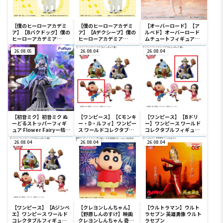
【僕のヒーローアカデミ
【僕のヒーローアカデミ
【オーバーロード】【ア
ア】【Bバクドッグ】僕の
ア】【Aデクシープ】僕の
ルベド】オーバーロード
ヒーローアカデミア
ヒーローアカデミア
ムチュートフィギュアー
Fluffy Puffy～デクシー
Fluffy Puffy～デクシー
アルベド・aqua ver.ー
プ＆バクドッグ＆オール
26.08.05
プ＆バクドッグ＆オール
26.08.04
26.08.04
マイゴート～
マイゴート～
【初音ミク】初音ミク ぬ
【ワンピース】【Cモンキ
【ワンピース】【Bドリ
ーどるストッパーフィギ
ー・D・ルフィ】ワンピー
ー】ワンピース ワールド
ュア Flower Fairyー桔梗
ス ワールドコレクタブル
コレクタブルフィギュア-
ー
フィギュア-宴1-
宴1-
26.08.04
26.08.04
26.08.04
【ワンピース】【Aジンベ
【クレヨンしんちゃん】
【ウルトラマン】ウルト
エ】ワンピース ワールド
【野原しんのすけ】映画
ラセブン 英雄勇像 ウルト
コレクタブルフィギュア-
クレヨンしんちゃん 奇々
ラセブン