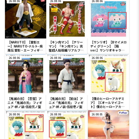
26.08.06
26.08.06
26.08.06
【NARUTO】【雷影エ
【キン肉マン】【テリー
【サンリオ】【Bマイメロ
ー】NARUTO-ナルト- 疾
マン】『キン肉マン』完
ディ グリーン】【箱
風伝 雷影・エー フィギュ
璧超人始祖編 リアルフィ
ver.】サンリオキャラク
ア～五影集結…!!～
ギュア-テリーマン-
ターズ おおきな
26.08.06
26.08.06
SOFVIMATES～マイメロ
26.08.06
ディ マーメイドver. ～
【鬼滅の刃】【恋雪】ア
【鬼滅の刃】【狛治】ア
【僕のヒーローアカデミ
ニメ「鬼滅の刃」 フィギ
ニメ「鬼滅の刃」 フィギ
ア】【Cオールマイゴー
ュア-絆ノ装-伍拾弐ノ型
ュア-絆ノ装-伍拾壱ノ型
ト】僕のヒーローアカデ
ミア Fluffy Puffy～デク
26.08.06
26.08.06
シープ＆バクドッグ＆オ
26.08.05
ールマイゴート～