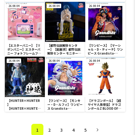
宴1-
怪々！オラの妖怪バケ～
26.08.04
ション おおきな
26.08.04
26.08.04
SOFVIMATES～野原しん
のすけ～
【エスターバニー】【リ
【都市伝説解体センタ
【ワンピース】【マーシ
ボンバニー】エスターバ
ー】【廻屋渉】都市伝説
ャル・D・ティーチ】ワン
ニー フォトフレームフィ
解体センター モニタート
ピース Grandista-
ギュア
ップフィギュア-廻屋渉-
MARSHALL.D.TEACH-
26.08.04
26.08.04
26.08.04
【HUNTER×HUNTER
【ワンピース】【モンキ
【ドラゴンボール】【超
】
ー・D・ルフィ】ワンピー
サイヤ人孫悟空】ドラゴ
【HUNTER×HUNTER
ス Grandista-
ンボールZ BLOOD OF
キルア】
MONKEY.D.LUFFY
SAIYANS-超サイヤ人孫悟
HUNTER×HUNTER
GEAR5-Ⅲ
空-Ⅱ
HUNTING ARCHIVES キ
ルア 神速
1
2
3
4
5