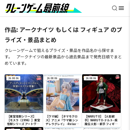
作品: アークナイツ もしくは フィギュア のプ
ライズ・景品まとめ
クレーンゲームで狙えるプライズ・景品を作品名から探せま
す。 アークナイツの最新景品から過去景品まで発売日順でまと
めています。
26.08.06
26.08.06
26.08.06
【東宝怪獣シリーズ】
【ウマ娘】【タマモクロ
【NARUTO】【火影綱
【モスラ（1996）】東宝
ス】アニメ『ウマ娘 シン
手】NARUTO-ナルト- 疾
怪獣シリーズ アートヴィ
デレラグレイ』 -Relax
風伝 火影・綱手 フィギュ
ネット モスラ（1996）
time-タマモクロス
ア～五影集結…!!～