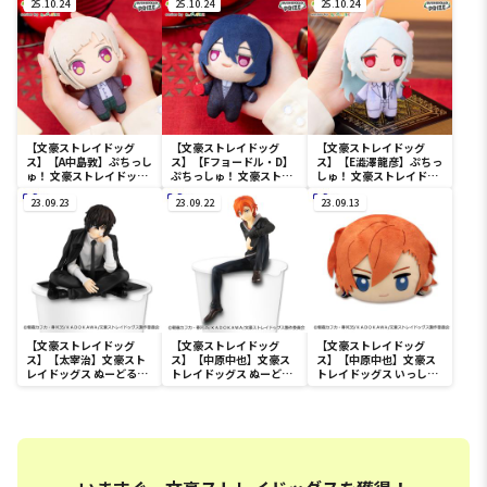
25.10.24
25.10.24
25.10.24
【文豪ストレイドッグ
【文豪ストレイドッグ
【文豪ストレイドッグ
ス】【A中島敦】ぷちっし
ス】【Fフョードル・D】
ス】【E澁澤龍彦】ぷちっ
ゅ！ 文豪ストレイドッグ
ぷちっしゅ！ 文豪ストレ
しゅ！ 文豪ストレイドッ
ス
イドッグス
グス
23.09.23
23.09.22
23.09.13
【文豪ストレイドッグ
【文豪ストレイドッグ
【文豪ストレイドッグ
ス】【太宰治】文豪スト
ス】【中原中也】文豪ス
ス】【中原中也】文豪ス
レイドッグス ぬーどるス
トレイドッグス ぬーどる
トレイドッグス いっしょ
トッパーフィギュアー太
ストッパーフィギュアー
にねんねBIGぬいぐるみ
宰治(十五歳編)ー
中原中也(十五歳編)ー
ー中原中也(十五歳編)ー