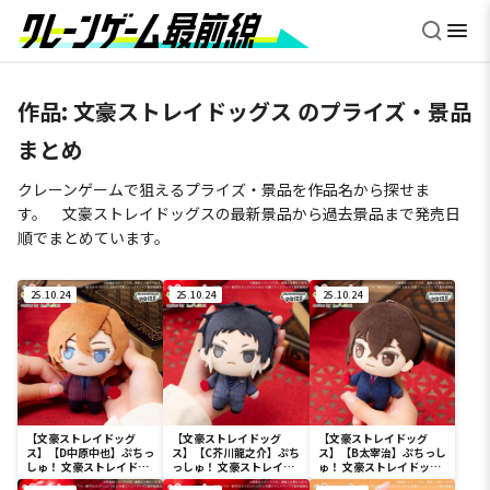
作品:
文豪ストレイドッグス
のプライズ・景品
まとめ
クレーンゲームで狙えるプライズ・景品を作品名から探せま
す。 文豪ストレイドッグスの最新景品から過去景品まで発売日
順でまとめています。
25.10.24
25.10.24
25.10.24
【文豪ストレイドッグ
【文豪ストレイドッグ
【文豪ストレイドッグ
ス】【D中原中也】ぷちっ
ス】【C芥川龍之介】ぷち
ス】【B太宰治】ぷちっし
しゅ！ 文豪ストレイドッ
っしゅ！ 文豪ストレイド
ゅ！ 文豪ストレイドッグ
グス
ッグス
ス