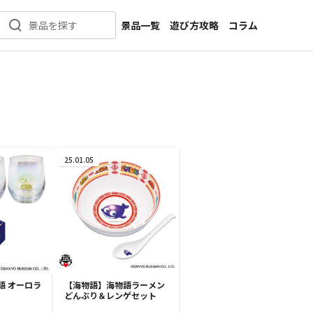
景品一覧
遊び方攻略
コラム
景品を探す
新着景品
インタビュー
カテゴリ一覧
ニュース
作品名一覧
店舗
メーカー一覧
開発
攻略
25.01.05
プライズ
イベント
キャラ特集
語 オーロラ
【海物語】海物語ラーメン
どんぶり＆レンゲセット