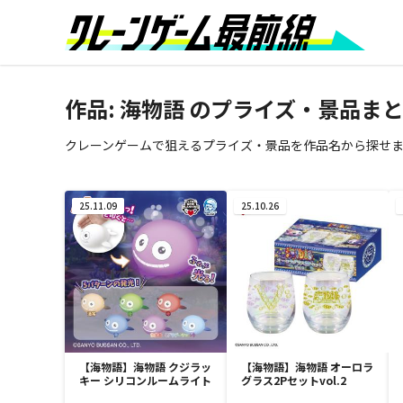
作品:
海物語
のプライズ・景品ま
クレーンゲームで狙えるプライズ・景品を作品名から探せ
25.11.09
25.10.26
【海物語】海物語 クジラッ
【海物語】海物語 オーロラ
キー シリコンルームライト
グラス2Pセットvol.2