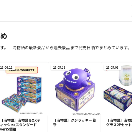
とめ
ます。 海物語の最新景品から過去景品まで発売日順でまとめています。
25.06.22
25.05.18
25.05.03
【海物語】海物語 BOXテ
【海物語】クジラッキー 御
【海物語】海物
ィッシュ(スタンダード
守
グラス2Pセット
ver)5個組