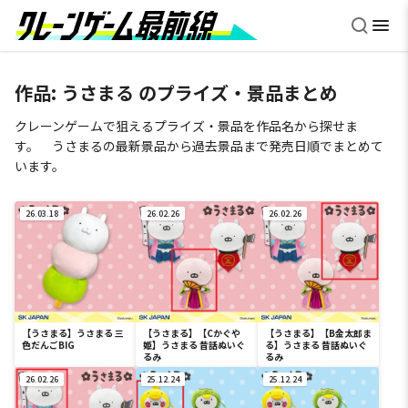
作品:
うさまる
のプライズ・景品まとめ
クレーンゲームで狙えるプライズ・景品を作品名から探せま
す。 うさまるの最新景品から過去景品まで発売日順でまとめて
います。
26.03.18
26.02.26
26.02.26
【うさまる】うさまる 三
【うさまる】【Cかぐや
【うさまる】【B金太郎ま
色だんごBIG
姫】うさまる 昔話ぬいぐ
る】うさまる 昔話ぬいぐ
るみ
るみ
26.02.26
25.12.24
25.12.24