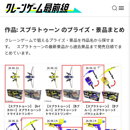
作品:
スプラトゥーン
のプライズ・景品まとめ
クレーンゲームで狙えるプライズ・景品を作品名から探せま
す。 スプラトゥーンの最新景品から過去景品まで発売日順でま
とめています。
26.06.22
26.06.22
26.06.21
【スプラトゥーン】【Aイ
【スプラトゥーン】【Bブ
【スプラトゥーン】【Bブ
エロー】スプラトゥーン3
ルー】スプラトゥーン3
ルー】スプラトゥーン3
トライストリンガー
トライストリンガー
パラシェルター
26.06.21
26.06.14
26.06.14