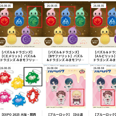
Tamagotchi Paradise～
Tamagotchi Paradise～
ャク カラフル
vol.3
vol.3
スコット
26.08.05
26.08.05
26.08.05
【パズル＆ドラゴンズ】
【パズル＆ドラゴンズ】
【パズル＆ドラ
【Cエメリット】パズル&
【Bサファリット】パズル
【Aルビリット
ドラゴンズ みまモフリット
&ドラゴンズ みまモフリッ
ドラゴンズ み
マスコット
ト マスコット
マスコット
26.08.05
26.08.04
26.08.04
【EXPO 2025 大阪・関西
【ブルーロック】【D士道
【ブルーロック