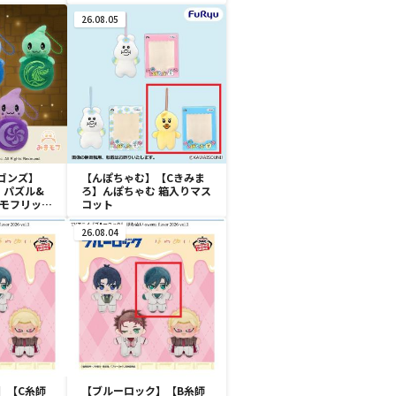
スクイーズマ
ャク カラフルスクイーズマ
スコット
26.08.05
ゴンズ】
【んぽちゃむ】【Cきみま
】パズル&
ろ】んぽちゃむ 箱入りマス
まモフリット
コット
26.08.04
】【C糸師
【ブルーロック】【B糸師