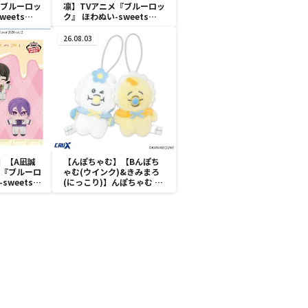
『ブルーロッ
凛】TVアニメ『ブルーロッ
weets
ク』 ほわぬい-sweets
l.1
flavor 2026-vol.1
26.08.03
】【A凪誠
【んぽちゃむ】【Bんぽち
メ『ブルーロ
ゃむ(ウインク)&きみまろ
sweets
(にっこり)】んぽちゃむ に
l.2
こっとストラップ