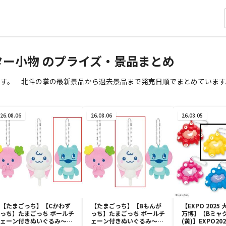
クター小物 のプライズ・景品まとめ
ます。 北斗の拳の最新景品から過去景品まで発売日順でまとめています
26.08.06
26.08.06
26.08.05
【たまごっち】【Cかわず
【たまごっち】【Bもんが
【EXPO 2025
っち】たまごっち ボールチ
っち】たまごっち ボールチ
万博】【Bミャ
ェーン付きぬいぐるみ～
ェーン付きぬいぐるみ～
(黄)】EXPO20