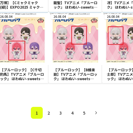
万博】【Cミャクミャク
龍聖】TVアニメ『ブルーロ
冴】TVアニメ
(緑)】EXPO2025 ミャクミ
ック』 ほわぬい-sweets
ク』 ほわぬい-s
ャク カラフルスクイーズマ
flavor 2026-vol.1
flavor 2026-vo
スコット
26.08.04
26.08.04
26.08.04
【ブルーロック】【C千切
【ブルーロック】【B蜂楽
【ブルーロック
豹馬】TVアニメ『ブルーロ
廻】TVアニメ『ブルーロッ
士郎】TVアニ
ック』 ほわぬい-sweets
ク』 ほわぬい-sweets
ック』 ほわぬい-
flavor 2026-vol.2
flavor 2026-vol.2
flavor 2026-vo
1
2
3
4
5