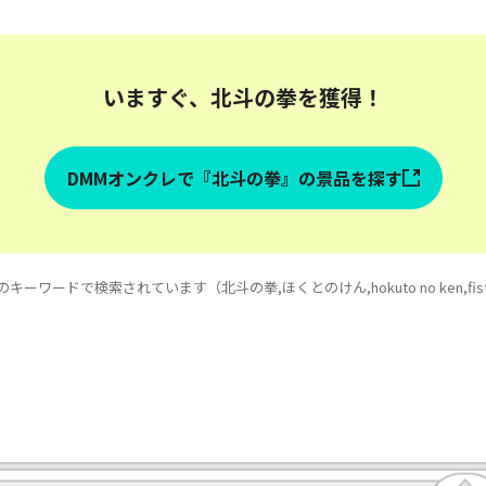
いますぐ、北斗の拳を獲得！
DMMオンクレで『北斗の拳』の景品を探す
ワードで検索されています（北斗の拳,ほくとのけん,hokuto no ken,fist of th