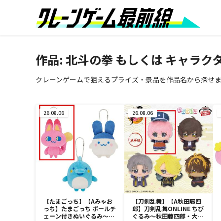
作品: 北斗の拳 もしくは キャラ
クレーンゲームで狙えるプライズ・景品を作品名から探せ
26.08.06
26.08.06
【たまごっち】【Aみゃお
【刀剣乱舞】【A秋田藤四
っち】たまごっち ボールチ
郎】刀剣乱舞ONLINE ちび
ェーン付きぬいぐるみ～
ぐるみ～秋田藤四郎・大倶