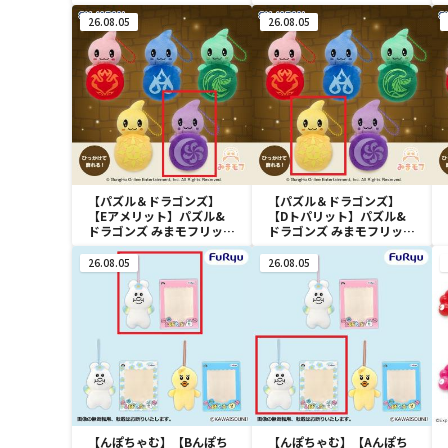
Tamagotchi Paradise～
利伽羅・へし切長谷部・獅
vol.2-R
子王・火車切～
26.08.05
26.08.05
【パズル＆ドラゴンズ】
【パズル＆ドラゴンズ】
【Eアメリット】パズル&
【Dトパリット】パズル&
ドラゴンズ みまモフリット
ドラゴンズ みまモフリット
マスコット
マスコット
26.08.05
26.08.05
【んぽちゃむ】【Bんぽち
【んぽちゃむ】【Aんぽち