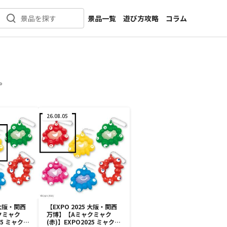
景品一覧
遊び方攻略
コラム
景品を探す
新着景品
インタビュー
カテゴリ一覧
ニュース
作品名一覧
店舗
。
メーカー一覧
開発
攻略
26.08.05
プライズ
イベント
キャラ特集
 大阪・関西
【EXPO 2025 大阪・関西
クミャク
万博】【Aミャクミャク
25 ミャクミ
(赤)】EXPO2025 ミャクミ