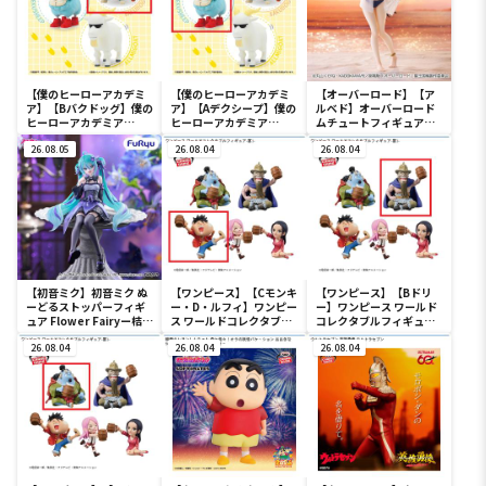
【僕のヒーローアカデミ
【僕のヒーローアカデミ
【オーバーロード】【ア
ア】【Bバクドッグ】僕の
ア】【Aデクシープ】僕の
ルベド】オーバーロード
ヒーローアカデミア
ヒーローアカデミア
ムチュートフィギュアー
Fluffy Puffy～デクシー
Fluffy Puffy～デクシー
アルベド・aqua ver.ー
プ＆バクドッグ＆オール
26.08.05
プ＆バクドッグ＆オール
26.08.04
26.08.04
マイゴート～
マイゴート～
【初音ミク】初音ミク ぬ
【ワンピース】【Cモンキ
【ワンピース】【Bドリ
ーどるストッパーフィギ
ー・D・ルフィ】ワンピー
ー】ワンピース ワールド
ュア Flower Fairyー桔梗
ス ワールドコレクタブル
コレクタブルフィギュア-
ー
フィギュア-宴1-
宴1-
26.08.04
26.08.04
26.08.04