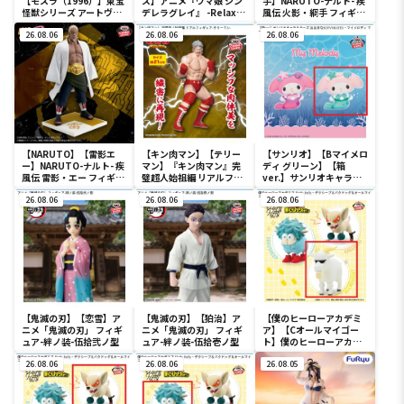
【モスラ（1996）】東宝
ス】アニメ『ウマ娘 シン
手】NARUTO-ナルト- 疾
怪獣シリーズ アートヴィ
デレラグレイ』 -Relax
風伝 火影・綱手 フィギュ
ネット モスラ（1996）
time-タマモクロス
ア～五影集結…!!～
26.08.06
26.08.06
26.08.06
【NARUTO】【雷影エ
【キン肉マン】【テリー
【サンリオ】【Bマイメロ
ー】NARUTO-ナルト- 疾
マン】『キン肉マン』完
ディ グリーン】【箱
風伝 雷影・エー フィギュ
璧超人始祖編 リアルフィ
ver.】サンリオキャラク
ア～五影集結…!!～
ギュア-テリーマン-
ターズ おおきな
26.08.06
26.08.06
SOFVIMATES～マイメロ
26.08.06
ディ マーメイドver. ～
【鬼滅の刃】【恋雪】ア
【鬼滅の刃】【狛治】ア
【僕のヒーローアカデミ
ニメ「鬼滅の刃」 フィギ
ニメ「鬼滅の刃」 フィギ
ア】【Cオールマイゴー
ュア-絆ノ装-伍拾弐ノ型
ュア-絆ノ装-伍拾壱ノ型
ト】僕のヒーローアカデ
ミア Fluffy Puffy～デク
26.08.06
26.08.06
シープ＆バクドッグ＆オ
26.08.05
ールマイゴート～