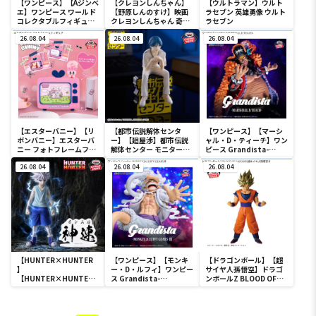
【ワンピース】【Aジンベ
【クレヨンしんちゃん】
【ウルトラマン】ウルト
エ】ワンピース ワールド
【野原しんのすけ】映画
ラセブン 英雄勇像 ウルト
コレクタブルフィギュア-
クレヨンしんちゃん 奇々
ラセブン
宴1-
怪々！オラの妖怪バケ～
26.08.04
ション おおきな
26.08.04
26.08.04
SOFVIMATES～野原しん
のすけ～
【エスターバニー】【リ
【都市伝説解体センタ
【ワンピース】【マーシ
ボンバニー】エスターバ
ー】【廻屋渉】都市伝説
ャル・D・ティーチ】ワン
ニー フォトフレームフィ
解体センター モニタート
ピース Grandista-
ギュア
ップフィギュア-廻屋渉-
MARSHALL.D.TEACH-
26.08.04
26.08.04
26.08.04
【HUNTER×HUNTER
【ワンピース】【モンキ
【ドラゴンボール】【超
】
ー・D・ルフィ】ワンピー
サイヤ人孫悟空】ドラゴ
【HUNTER×HUNTER
ス Grandista-
ンボールZ BLOOD OF
キルア】
MONKEY.D.LUFFY
SAIYANS-超サイヤ人孫悟
HUNTER×HUNTER
GEAR5-Ⅲ
空-Ⅱ
HUNTING ARCHIVES キ
ルア 神速