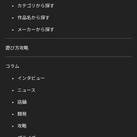
カテゴリから探す
作品名から探す
メーカーから探す
遊び方攻略
コラム
インタビュー
ニュース
店舗
開発
攻略