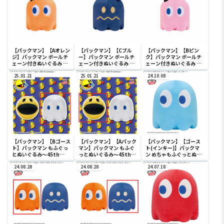
【パックマン】【Aオレン
【パックマン】【Cブル
【パックマン】【Bピン
ジ】パックマン ボールチ
ー】パックマン ボールチ
ク】パックマン ボールチ
ェーン付きぬいぐるみ ～
ェーン付きぬいぐるみ ～
ェーン付きぬいぐるみ ～
45th Anniversary～
45th Anniversary～
45th Anniversary～
ghost party
25.01.21
ghost party
25.01.21
ghost party
24.10.08
【パックマン】【Bゴース
【パックマン】【Aパック
【パックマン】【ゴース
ト】パックマン もふぐっ
マン】パックマン もふぐ
ト(インキー)】パックマ
とぬいぐるみ～45th
っとぬいぐるみ～45th
ン めちゃもふぐっとぬい
Anniversary～
Anniversary～
ぐるみ～インキー～
24.08.28
24.08.28
24.07.18