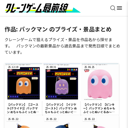
作品:
パックマン
のプライズ・景品まとめ
クレーンゲームで狙えるプライズ・景品を作品名から探せま
す。 パックマンの最新景品から過去景品まで発売日順でまとめ
ています。
25.12.18
25.08.31
25.06.25
【パックマン】【ゴース
【パックマン】【イジケ
【パックマン】【ピンキ
ト(クライド)】パックマ
ゴースト】パックマン め
ー】パックマン めちゃも
ン めちゃもふぐっとぬい
ちゃもふぐっとぬいぐる
ふぐっとぬいぐるみ～ピ
ぐるみ～クライド～
み～ghost party～
ンキー～
25.05.22
25.05.22
25.05.22