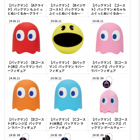
【パックマン】【Aクライ
【パックマン】【Bイジケ
【パックマン】【ゴース
ド】パックマン もふぐっ
ゴースト】パックマン も
ト】パックマン めちゃも
とぬいぐるみ～クライド
ふぐっとぬいぐるみ～ク
ふぐっとぬいぐるみ～ブ
＆イジケゴースト～
ライド＆イジケゴースト
リンキー～
24.06.11
～
24.06.11
24.06.11
【パックマン】【Bゴース
【パックマン】【Aパック
【パックマン】【Eゴース
ト(赤)】パックマン ラバ
マン】パックマン ラバー
ト(ピンク)】パックマン
ーフィギュア
フィギュア
ラバーフィギュア
24.06.11
24.06.11
24.05.09
【パックマン】【Dゴース
【パックマン】【Cゴース
【パックマン】【Dゴース
ト(オレンジ)】パックマ
ト(水色)】パックマン ラ
ト(ピンキー/ピンク)】パ
ン ラバーフィギュア
バーフィギュア
ックマン ボールチェーン
付きぬいぐるみ～Neon
24.05.09
24.05.09
Pop～
24.05.09