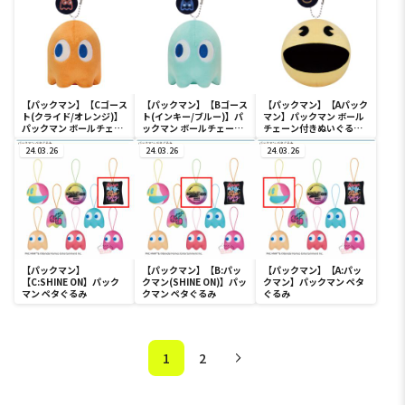
【パックマン】【Cゴース
【パックマン】【Bゴース
【パックマン】【Aパック
ト(クライド/オレンジ)】
ト(インキー/ブルー)】パ
マン】パックマン ボール
パックマン ボールチェー
ックマン ボールチェーン
チェーン付きぬいぐるみ
ン付きぬいぐるみ～
付きぬいぐるみ～Neon
～Neon Pop～
Neon Pop～
24.03.26
Pop～
24.03.26
24.03.26
【パックマン】
【パックマン】【B:パッ
【パックマン】【A:パッ
【C:SHINE ON】パック
クマン(SHINE ON)】パッ
クマン】パックマン ペタ
マン ペタぐるみ
クマン ペタぐるみ
ぐるみ
1
2