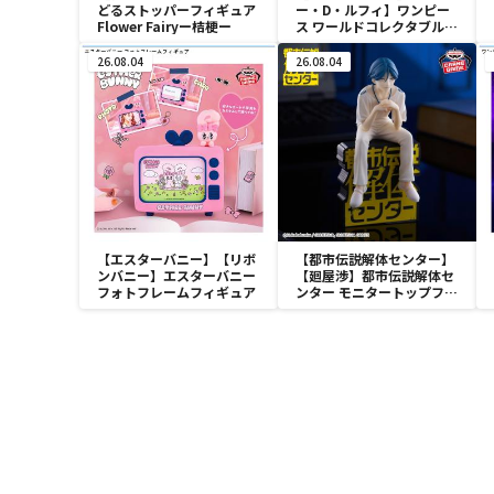
どるストッパーフィギュア
ー・D・ルフィ】ワンピー
Flower Fairyー桔梗ー
ス ワールドコレクタブルフ
ィギュア-宴1-
26.08.04
26.08.04
【エスターバニー】【リボ
【都市伝説解体センター】
ンバニー】エスターバニー
【廻屋渉】都市伝説解体セ
フォトフレームフィギュア
ンター モニタートップフィ
ギュア-廻屋渉-