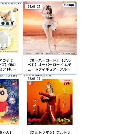
おきなSOFVIMATES～マ
イメロディ マーメイドver.
26.08.05
～
アカデミ
【オーバーロード】【アル
ープ】僕の
ベド】オーバーロード ムチ
 Fluffy
ュートフィギュアーアルベ
シープ＆バク
ド・aqua ver.ー
マイゴート
26.08.04
ちゃん】
【ウルトラマン】ウルトラ