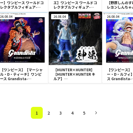
ー】ワンピース ワールドコ
エ】ワンピース ワールドコ
【野原しんのす
レクタブルフィギュア-宴
レクタブルフィギュア-宴
レヨンしんちゃ
1-
1-
怪々！オラの妖
ョン おおきな
26.08.04
26.08.04
26.08.04
SOFVIMATE
のすけ～
【ワンピース】【マーシャ
【HUNTER×HUNTER】
【ワンピース】
ル・D・ティーチ】ワンピ
【HUNTER×HUNTER キ
ー・D・ルフィ
ース Grandista-
ルア】
ス Grandista-
MARSHALL.D.TEACH-
HUNTER×HUNTER
MONKEY.D.LUF
HUNTING ARCHIVES キル
GEAR5-Ⅲ
ア 神速
1
2
3
4
5