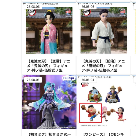
モスラ（1996）
time-タマモクロス
26.08.06
26.08.06
【鬼滅の刃】【恋雪】アニ
【鬼滅の刃】【狛治】アニ
メ「鬼滅の刃」 フィギュ
メ「鬼滅の刃」 フィギュ
ア-絆ノ装-伍拾弐ノ型
ア-絆ノ装-伍拾壱ノ型
26.08.05
26.08.04
【初音ミク】初音ミク ぬー
【ワンピース】【Cモンキ