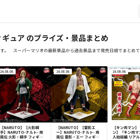
フィギュア のプライズ・景品まとめ
ます。 スーパーマリオの最新景品から過去景品まで発売日順でまとめて
26.08.06
26.08.06
26.08.06
【NARUTO】【火影綱
【NARUTO】【雷影エ
【キン肉マン】
手】NARUTO-ナルト- 疾
ー】NARUTO-ナルト- 疾
ン】『キン肉マ
風伝 火影・綱手 フィギュ
風伝 雷影・エー フィギュ
人始祖編 リア