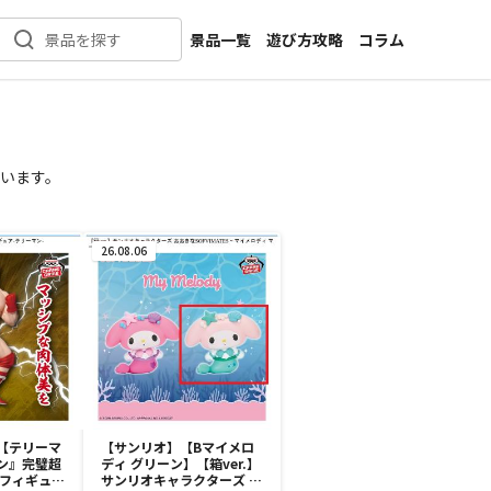
景品一覧
遊び方攻略
コラム
景品を探す
新着景品
インタビュー
カテゴリ一覧
ニュース
作品名一覧
店舗
います。
メーカー一覧
開発
攻略
26.08.06
プライズ
イベント
キャラ特集
【テリーマ
【サンリオ】【Bマイメロ
ン』完璧超
ディ グリーン】【箱ver.】
ルフィギュ
サンリオキャラクターズ お