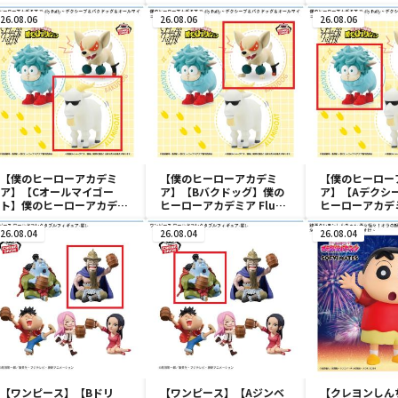
ア～五影集結…!!～
ア～五影集結…!!～
ア-テリーマン-
26.08.06
26.08.06
26.08.06
【僕のヒーローアカデミ
【僕のヒーローアカデミ
【僕のヒーロー
ア】【Cオールマイゴー
ア】【Bバクドッグ】僕の
ア】【Aデクシ
ト】僕のヒーローアカデミ
ヒーローアカデミア Fluffy
ヒーローアカデミア
ア Fluffy Puffy～デクシー
Puffy～デクシープ＆バク
Puffy～デク
プ＆バクドッグ＆オールマ
ドッグ＆オールマイゴート
ドッグ＆オール
26.08.04
26.08.04
26.08.04
イゴート～
～
～
【ワンピース】【Bドリ
【ワンピース】【Aジンベ
【クレヨンしん