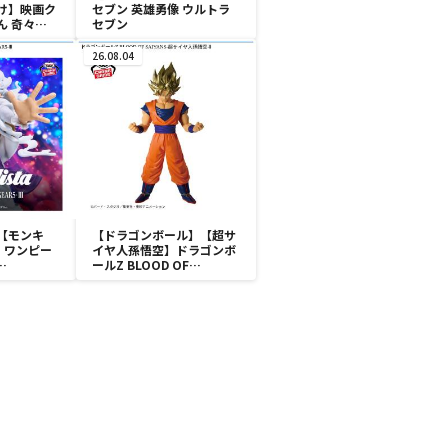
け】映画ク
セブン 英雄勇像 ウルトラ
ん 奇々
セブン
怪バケ～シ
26.08.04
S～野原しん
【モンキ
【ドラゴンボール】【超サ
】ワンピー
イヤ人孫悟空】ドラゴンボ
ールZ BLOOD OF
FY
SAIYANS-超サイヤ人孫悟
空-Ⅱ