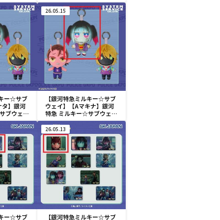
ぐるみMC
みにコレ! ぬいぐるみMC
26.05.15
キー☆サブ
【銀河特急ミルキー☆サブ
ナタ】銀河
ウェイ】【Aマキナ】銀河
☆サブウェイ
特急 ミルキー☆サブウェイ
ぬいぐるみ
ちまっとさん ぬいぐるみ
Part2
26.05.13
キー☆サブ
【銀河特急ミルキー☆サブ