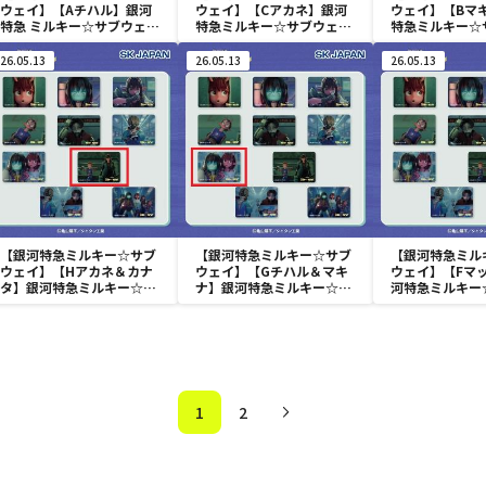
ウェイ】【Aチハル】銀河
ウェイ】【Cアカネ】銀河
ウェイ】【Bマ
特急 ミルキー☆サブウェイ
特急ミルキー☆サブウェイ
特急ミルキー☆
ちまっとさん ぬいぐるみ
スクエア缶バッジ
スクエア缶バッ
Part1
26.05.13
26.05.13
26.05.13
【銀河特急ミルキー☆サブ
【銀河特急ミルキー☆サブ
【銀河特急ミル
ウェイ】【Hアカネ＆カナ
ウェイ】【Gチハル＆マキ
ウェイ】【Fマ
タ】銀河特急ミルキー☆サ
ナ】銀河特急ミルキー☆サ
河特急ミルキー
ブウェイ スクエア缶バッジ
ブウェイ スクエア缶バッジ
イ スクエア缶
1
2