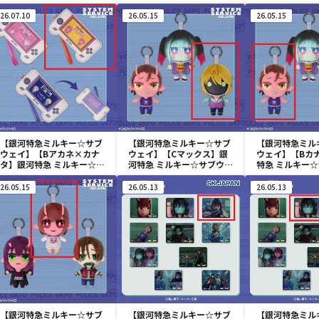
みにコレ! ぬいぐるみMC
みにコレ! ぬいぐるみMC
みにコレ! ぬい
26.07.10
26.05.15
26.05.15
【銀河特急ミルキー☆サブ
【銀河特急ミルキー☆サブ
【銀河特急ミル
ウェイ】【Bアカネ×カナ
ウェイ】【Cマックス】銀
ウェイ】【Bカ
タ】銀河特急 ミルキー☆サ
河特急 ミルキー☆サブウェ
特急 ミルキー
ブウェイ ゲーム機型パスケ
イ ちまっとさん ぬいぐる
ちまっとさん 
ース
み Part2
Part2
26.05.15
26.05.13
26.05.13
【銀河特急ミルキー☆サブ
【銀河特急ミルキー☆サブ
【銀河特急ミル