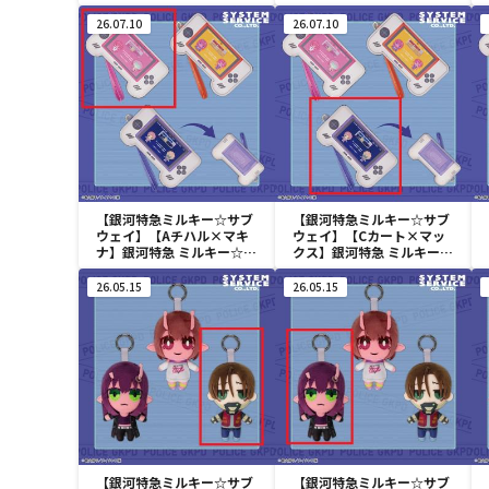
イ みにコレ! ぬいぐるみMC
みにコレ! ぬいぐるみMC
26.07.10
26.07.10
【銀河特急ミルキー☆サブ
【銀河特急ミルキー☆サブ
ウェイ】【Aチハル×マキ
ウェイ】【Cカート×マッ
ナ】銀河特急 ミルキー☆サ
クス】銀河特急 ミルキー☆
ブウェイ ゲーム機型パスケ
サブウェイ ゲーム機型パス
ース
ケース
26.05.15
26.05.15
【銀河特急ミルキー☆サブ
【銀河特急ミルキー☆サブ