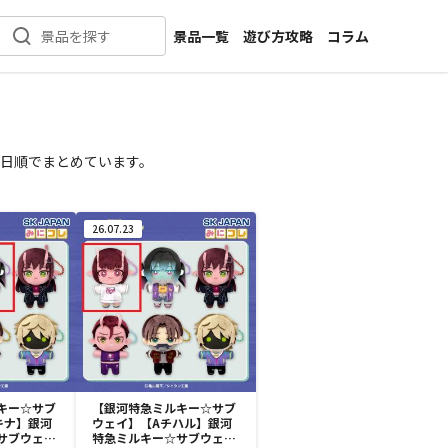
景品一覧
遊び方攻略
コラム
景品を探す
新着景品
インタビュー
カテゴリ一覧
ニュース
作品名一覧
店舗
日順でまとめています。
メーカー一覧
開発
攻略
26.07.23
プライズ
イベント
キャラ特集
キー☆サブ
【銀河特急ミルキー☆サブ
キナ】銀河
ウェイ】【Aチハル】銀河
サブウェイ
特急ミルキー☆サブウェイ