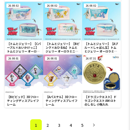
26.08.02
26.08.02
26.08.02
【トムとジェリー】【Cパ
【トムとジェリー】【Bピ
【トムとジェリー】【Aブ
ープル×おいかけっこ】
ンク×おひるね】トムと
ルー×しゃぼん玉】トム
トムとジェリー オーロラ
ジェリー オーロラミニポ
とジェリー オーロラミニ
ミニポーチ
ーチ
ポーチ
26.08.01
26.08.01
26.07.31
【Bビビッド】3Dフロー
【Aパステル】3Dフロー
【ドラゴンクエスト】ド
ティングディスプレイフ
ティングディスプレイフ
ラゴンクエスト AM ロト
レーム
レーム
のしるし 小物入れ
1
2
3
4
5