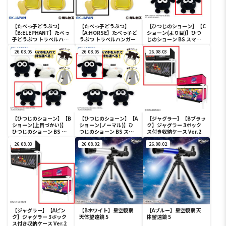
【たべっ子どうぶつ】
【たべっ子どうぶつ】
【ひつじのショーン】【C
【B:ELEPHANT】たべっ
【A:HORSE】たべっ子ど
ショーン(より目)】ひつ
子どうぶつ トラベルハン
うぶつ トラベルハンガー
じのショーン BS スマホ
ガー
ショーンルダー
26.08.05
26.08.05
26.08.03
【ひつじのショーン】【B
【ひつじのショーン】【A
【ジャグラー】【Bブラッ
ショーン(上目づかい)】
ショーン(ノーマル)】ひ
ク】ジャグラー 3ボック
ひつじのショーン BS ス
つじのショーン BS スマ
ス付き収納ケース Ver.2
マホショーンルダー
ホショーンルダー
26.08.03
26.08.02
26.08.02
【ジャグラー】【Aピン
【Bホワイト】星空観察
【Aブルー】星空観察 天
ク】ジャグラー 3ボック
天体望遠鏡 5
体望遠鏡 5
ス付き収納ケース Ver.2