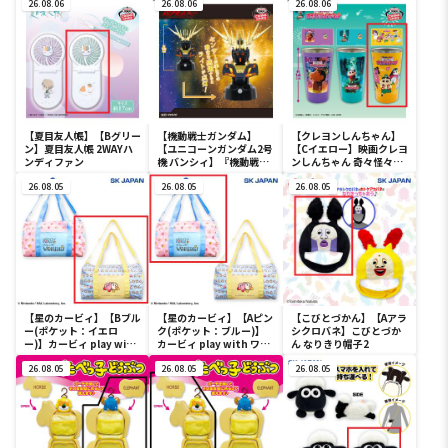
26.08.06
26.08.06
26.08.06
【夏目友人帳】【Bグリー
【機動戦士ガンダム】
【クレヨンしんちゃん】
ン】夏目友人帳 2WAYハ
【ユニコーンガンダム2号
【Cイエロー】映画クレヨ
ンディファン
機 バンシィ】『機動戦士
ンしんちゃん 奇々怪々！
ガンダムUC』 胸像センサ
オラの妖怪バケ～ション
26.08.05
ーライト-ユニコーンガン
26.08.05
フルカラータンブラー
26.08.05
ダム2号機 バンシィ（デ
ストロイモード）-
【星のカービィ】【Bブル
【星のカービィ】【Aピン
【こびとづかん】【Aアラ
ー(ポケット：イエロ
ク(ポケット：ブルー)】
シクロバネ】こびとづか
ー)】カービィ play with
カービィ play with ワド
ん なりきり帽子2
ワドルディ ボストンバッ
ルディ ボストンバッグ
グ
26.08.05
26.08.05
26.08.05