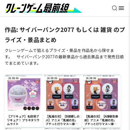
作品: サイバーパンク2077 もしくは 雑貨 のプ
ライズ・景品まとめ
クレーンゲームで狙えるプライズ・景品を作品名から探せま
す。 サイバーパンク2077の最新景品から過去景品まで発売日順
でまとめています。
26.08.06
26.08.06
26.08.06
【プリキュア】名探偵プ
【鬼滅の刃】【B胡蝶しの
【鬼滅の刃】【A煉獄杏寿
リキュア！ プラネタリウ
ぶ】アニメ「鬼滅の刃」
郎】アニメ「鬼滅の刃」
ムライト
プチっと灯りマス～煉獄
プチっと灯りマス～煉獄
杏寿郎・胡蝶しのぶ～
杏寿郎・胡蝶しのぶ～