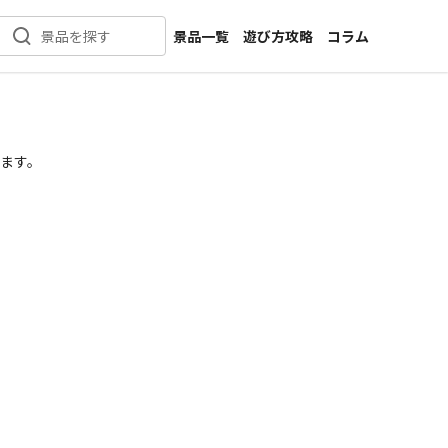
景品一覧
遊び方攻略
コラム
景品を探す
新着景品
インタビュー
カテゴリ一覧
ニュース
作品名一覧
店舗
ます。
メーカー一覧
開発
攻略
プライズ
イベント
キャラ特集