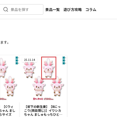
景品一覧
遊び方攻略
コラム
景品を探す
新着景品
インタビュー
カテゴリ一覧
ニュース
作品名一覧
店舗
ます。
メーカー一覧
開発
攻略
25.11.14
プライズ
イベント
キャラ特集
】【Cウィ
【岩下の新生姜】【Bにっ
ちゃん まし
こり(両目閉じ)】イワシカ
ちサイズ
ちゃん ましゅもっちひとく