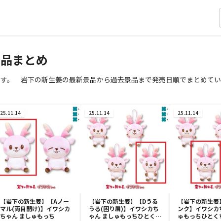
品まとめ
ます。 岩下の新生姜の最新景品から過去景品まで発売日順でまとめてい
25.11.14
25.11.14
25.11.14
【岩下の新生姜】【Aノー
【岩下の新生姜】【Dうる
【岩下の新生姜
マル(両目開け)】イワシカ
うる(困り眉)】イワシカち
ンク】イワシカ
ちゃん ましゅもっち
ゃん ましゅもっちひとくち
ゅもっちひとく