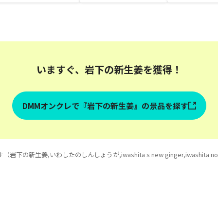
サイズ
いますぐ、岩下の新生姜を獲得！
DMMオンクレで『岩下の新生姜』の景品を探す
姜,いわしたのしんしょうが,iwashita s new ginger,iwashita n