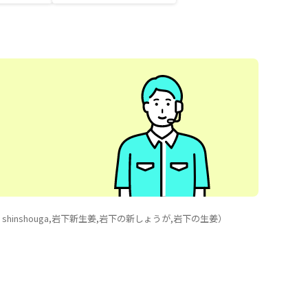
ちサイズ
o shinshouga,岩下新生姜,岩下の新しょうが,岩下の生姜）