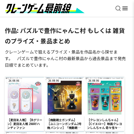
作品: パズルで豊作にゃんこ村 もしくは 雑貨
のプライズ・景品まとめ
クレーンゲームで狙えるプライズ・景品を作品名から探せま
す。 パズルで豊作にゃんこ村の最新景品から過去景品まで発売
日順でまとめています。
26.08.06
26.08.06
26.08.06
【夏目友人帳】【Bグリー
【機動戦士ガンダム】
【クレヨンしんちゃん】
ン】夏目友人帳 2WAYハ
【ユニコーンガンダム2号
【Cイエロー】映画クレヨ
ンディファン
機 バンシィ】『機動戦士
ンしんちゃん 奇々怪々！
ガンダムUC』 胸像センサ
オラの妖怪バケ～ション