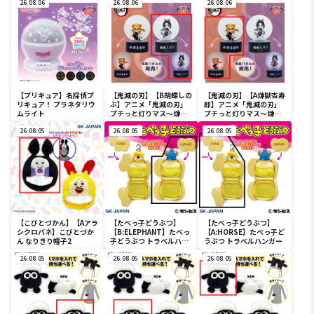
26.08.06
ーライト-ユニコーンガン
26.08.06
フルカラータンブラー
26.08.06
ダム2号機 バンシィ（デ
ストロイモード）-
【プリキュア】名探偵プ
【鬼滅の刃】【B胡蝶しの
【鬼滅の刃】【A煉獄杏寿
リキュア！ プラネタリウ
ぶ】アニメ「鬼滅の刃」
郎】アニメ「鬼滅の刃」
ムライト
プチっと灯りマス～煉獄
プチっと灯りマス～煉獄
杏寿郎・胡蝶しのぶ～
杏寿郎・胡蝶しのぶ～
26.08.05
26.08.05
26.08.05
【こびとづかん】【Aアラ
【たべっ子どうぶつ】
【たべっ子どうぶつ】
シクロバネ】こびとづか
【B:ELEPHANT】たべっ
【A:HORSE】たべっ子ど
ん なりきり帽子2
子どうぶつ トラベルハン
うぶつ トラベルハンガー
ガー
26.08.05
26.08.05
26.08.05