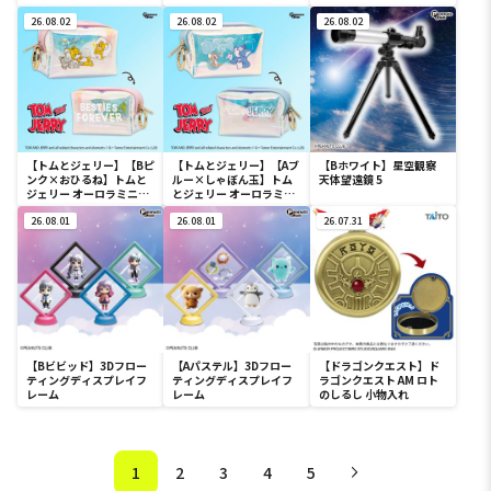
ミニポーチ
26.08.02
26.08.02
26.08.02
【トムとジェリー】【Bピ
【トムとジェリー】【Aブ
【Bホワイト】星空観察
ンク×おひるね】トムと
ルー×しゃぼん玉】トム
天体望遠鏡 5
ジェリー オーロラミニポ
とジェリー オーロラミニ
ーチ
ポーチ
26.08.01
26.08.01
26.07.31
【Bビビッド】3Dフロー
【Aパステル】3Dフロー
【ドラゴンクエスト】ド
ティングディスプレイフ
ティングディスプレイフ
ラゴンクエスト AM ロト
レーム
レーム
のしるし 小物入れ
1
2
3
4
5