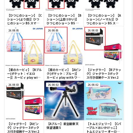
【ひつじのショーン】【C
【ひつじのショーン】【B
【ひつじのショーン】【A
ショーン(より目)】ひつ
ショーン(上目づかい)】
ショーン(ノーマル)】ひ
じのショーン BS スマホ
ひつじのショーン BS ス
つじのショーン BS スマ
ショーンルダー
マホショーンルダー
ホショーンルダー
26.08.05
26.08.05
26.08.03
【星のカービィ】【Bブル
【星のカービィ】【Aピン
【ジャグラー】【Bブラッ
ー(ポケット：イエロ
ク(ポケット：ブルー)】
ク】ジャグラー 3ボック
ー)】カービィ play with
カービィ play with ワド
ス付き収納ケース Ver.2
ワドルディ ボストンバッ
ルディ ボストンバッグ
グ
26.08.03
26.08.02
26.08.02
【ジャグラー】【Aピン
【Aブルー】星空観察 天
【トムとジェリー】【Cパ
ク】ジャグラー 3ボック
体望遠鏡 5
ープル×おいかけっこ】
ス付き収納ケース Ver.2
トムとジェリー オーロラ