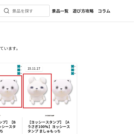
景品一覧
遊び方攻略
コラム
景品を探す
新着景品
インタビュー
カテゴリ一覧
ニュース
作品名一覧
店舗
ています。
メーカー一覧
開発
攻略
25.11.27
プライズ
イベント
キャラ特集
ンプ】【B
【ヨッシースタンプ】【A
ッシースタ
うさぎ100%】ヨッシース
ち
タンプ ましゅもっち