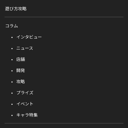
遊び方攻略
コラム
インタビュー
ニュース
店舗
開発
攻略
プライズ
イベント
キャラ特集