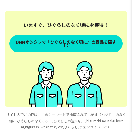
いますぐ、ひぐらしのなく頃にを獲得！
DMMオンクレで『ひぐらしのなく頃に』の景品を探す
サイト内でこのIPは、このキーワードで検索されています（ひぐらしのなく
頃に,ひぐらしのなくころに,ひぐらしの泣く頃に,higurashi no naku koro
ni,higurashi when they cry,ひぐらし,ウェンゼイクライ）