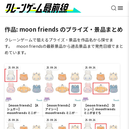
作品:
moon friends
のプライズ・景品まとめ
クレーンゲームで狙えるプライズ・景品を作品名から探せま
す。 moon friendsの最新景品から過去景品まで発売日順でまと
めています。
25.09.26
25.09.26
25.09.26
【moon friends】【A
【moon friends】【F
【moon friends】【E
シュガー】
アイシー】
シュー】moonfriends
moonfriends ミニがま
moonfriends ミニがま
ミニがまぐち
ぐち
ぐち
25.09.26
25.09.26
25.09.26