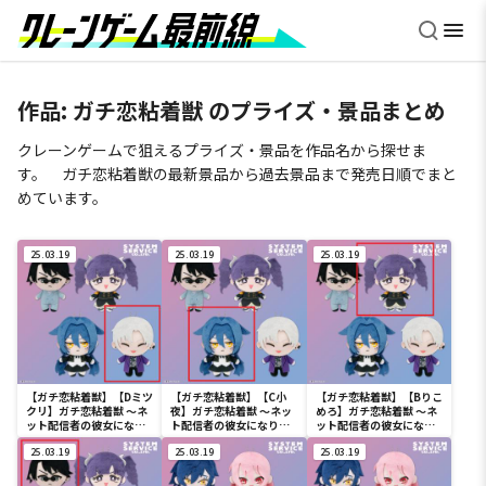
作品:
ガチ恋粘着獣
のプライズ・景品まとめ
クレーンゲームで狙えるプライズ・景品を作品名から探せま
す。 ガチ恋粘着獣の最新景品から過去景品まで発売日順でまと
めています。
25.03.19
25.03.19
25.03.19
【ガチ恋粘着獣】【Dミツ
【ガチ恋粘着獣】【C小
【ガチ恋粘着獣】【Bりこ
クリ】ガチ恋粘着獣 ～ネ
夜】ガチ恋粘着獣 ～ネッ
めろ】ガチ恋粘着獣 ～ネ
ット配信者の彼女になり
ト配信者の彼女になりた
ット配信者の彼女になり
たくて～ ぷれちゃすぬい
くて～ ぷれちゃすぬいぐ
たくて～ ぷれちゃすぬい
ぐるみ Part2
25.03.19
るみ Part2
25.03.19
ぐるみ Part2
25.03.19