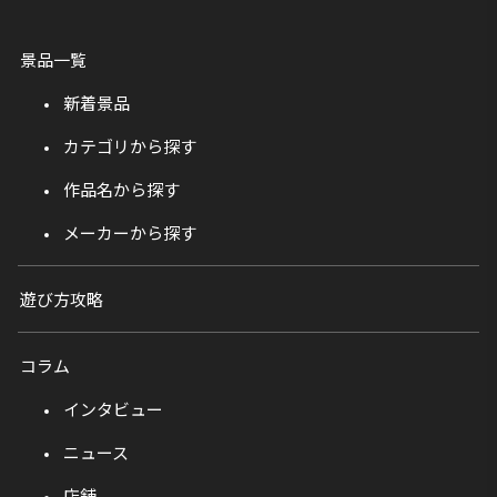
景品一覧
新着景品
カテゴリから探す
作品名から探す
メーカーから探す
遊び方攻略
コラム
インタビュー
ニュース
店舗