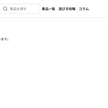
景品一覧
遊び方攻略
コラム
景品を探す
新着景品
インタビュー
カテゴリ一覧
ニュース
作品名一覧
店舗
います。
メーカー一覧
開発
攻略
プライズ
イベント
キャラ特集