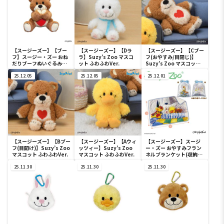
【スージーズー】【ブー
【スージーズー】【Dラ
【スージーズー】【Cブー
フ】スージー・ズー おね
ラ】Suzy’s Zoo マスコ
フ(おやすみ/目閉じ)】
だりブーフぬいぐるみ
ット ふわふわVer.
Suzy’s Zoo マスコット
BIG
ふわふわVer.
25.12.05
25.12.05
25.12.01
【スージーズー】【Bブー
【スージーズー】【Aウィ
【スージーズー】スージ
フ(目開け)】Suzy’s Zoo
ッツィー】Suzy’s Zoo
ー・ズー おやすみフラン
マスコット ふわふわVer.
マスコット ふわふわVer.
ネルブランケット(収納巾
着ポーチ付き)
25.11.30
25.11.30
25.11.30