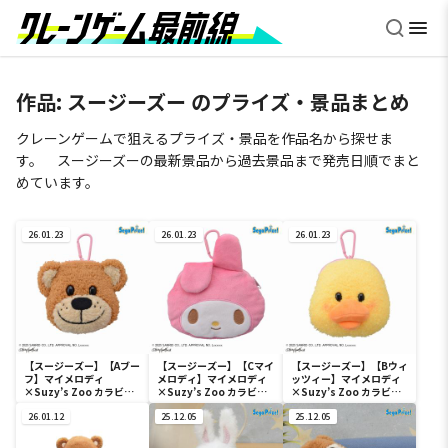
作品:
スージーズー
のプライズ・景品まとめ
クレーンゲームで狙えるプライズ・景品を作品名から探せま
す。 スージーズーの最新景品から過去景品まで発売日順でまと
めています。
26.01.23
26.01.23
26.01.23
【スージーズー】【Aブー
【スージーズー】【Cマイ
【スージーズー】【Bウィ
フ】マイメロディ
メロディ】マイメロディ
ッツィー】マイメロディ
×Suzy’s Zoo カラビナ
×Suzy’s Zoo カラビナ
×Suzy’s Zoo カラビナ
付フェイスポーチ（EX）
付フェイスポーチ（EX）
付フェイスポーチ（EX）
26.01.12
25.12.05
25.12.05