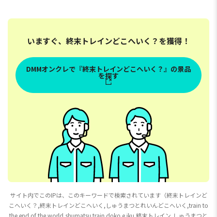
晶ー
いますぐ、終末トレインどこへいく？を獲得！
DMMオンクレで『終末トレインどこへいく？』の景品
を探す
サイト内でこのIPは、このキーワードで検索されています（終末トレインど
こへいく？,終末トレインどこへいく,しゅうまつとれいんどこへいく,train to
the end of the world,shumatsu train doko e iku,終末トレイン,しゅうまつと