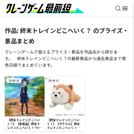
作品:
終末トレインどこへいく？
のプライズ・
景品まとめ
クレーンゲームで狙えるプライズ・景品を作品名から探せま
す。 終末トレインどこへいく？の最新景品から過去景品まで発
売日順でまとめています。
24.09.26
24.09.11
【終末トレインどこへい
【終末トレインどこへい
く？】【東雲晶】終末ト
く？】【ポチさん】終末
レインどこへいく？ Trio
トレインどこへいく？ ポ
－Try－iT Figureー東雲
チさんぬいぐるみ