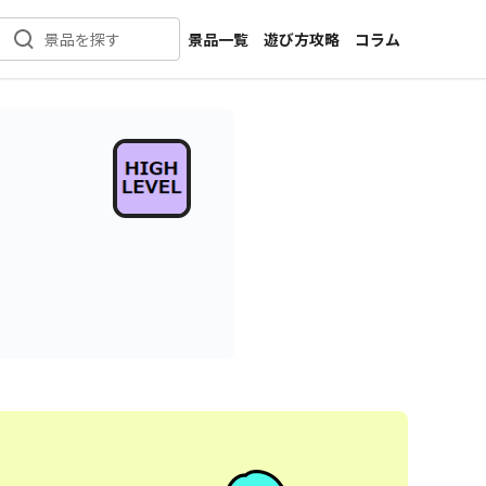
景品一覧
遊び方攻略
コラム
景品を探す
新着景品
インタビュー
カテゴリ一覧
ニュース
作品名一覧
店舗
メーカー一覧
開発
攻略
プライズ
イベント
キャラ特集