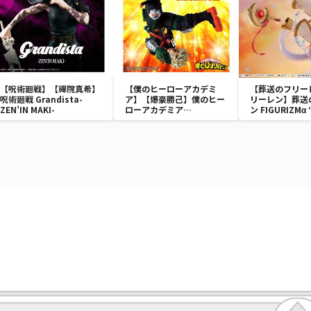
【呪術廻戦】【禪院真希】
【僕のヒーローアカデミ
【葬送のフリー
呪術廻戦 Grandista-
ア】【爆豪勝己】僕のヒー
リーレン】葬送
ZEN’IN MAKI-
ローアカデミア
ン FIGURIZM
MAXIMATIC KATSUKI
ン”～花舞～
BAKUGO Ⅲ