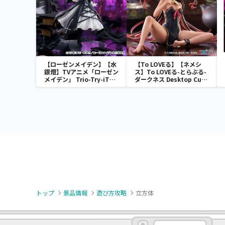
【ローゼンメイデン】【水
【To LOVEる】【ネメシ
銀燈】TVアニメ「ローゼン
ス】To LOVEる-とらぶる-
メイデン」 Trio-Try-iT
ダークネス Desktop Cute
Figureー水銀燈ー
フィギュア ネメシス～チャ
イナドレスver.～
トップ
景品情報
遊び方攻略
立方体