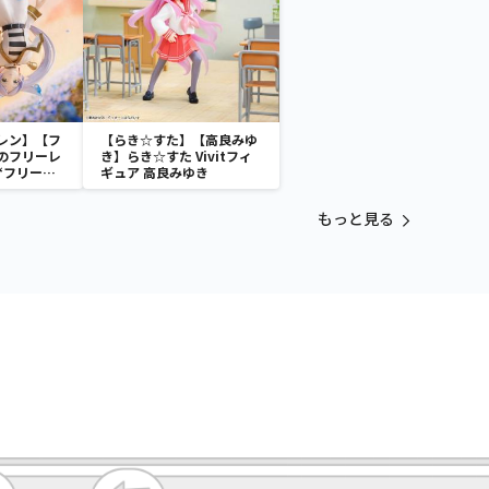
レン】【フ
【らき☆すた】【高良みゆ
のフリーレ
き】らき☆すた Vivitフィ
α “フリーレ
ギュア 高良みゆき
もっと見る