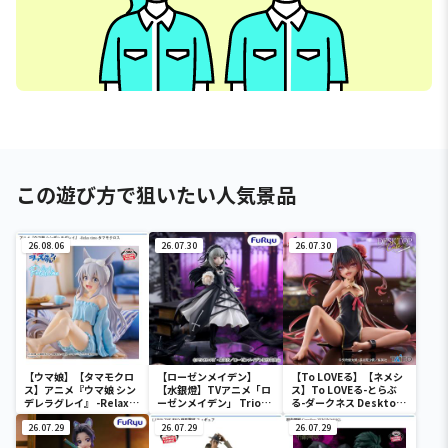
この遊び方で狙いたい人気景品
26.08.06
26.07.30
26.07.30
【ウマ娘】【タマモクロ
【ローゼンメイデン】
【To LOVEる】【ネメシ
ス】アニメ『ウマ娘 シン
【水銀燈】TVアニメ「ロ
ス】To LOVEる-とらぶ
デレラグレイ』 -Relax
ーゼンメイデン」 Trio-
る-ダークネス Desktop
time-タマモクロス
Try-iT Figureー水銀燈
Cute フィギュア ネメシ
26.07.29
ー
26.07.29
ス～チャイナドレスver.
26.07.29
～