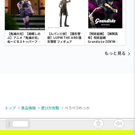
【鬼滅の刃】【胡蝶しの
【ルパン三世】【銭形警
【呪術廻戦】【禪院真
ぶ】アニメ「鬼滅の刃」
部】LUPIN THE ⅢRD 銭
希】呪術廻戦
ぬーどるストッパーフィ
形警部 フィギュア
Grandista-ZEN’IN
ギュアー胡蝶しのぶー
MAKI-
もっと見る
トップ
景品情報
遊び方攻略
ペラペラわっか