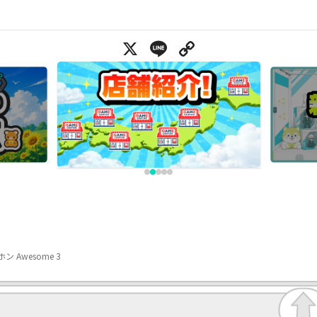
X
Line
Copy Link
Awesome 3