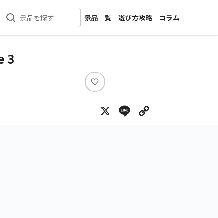
景品一覧
遊び方攻略
コラム
景品を探す
新着景品
インタビュー
カテゴリ一覧
ニュース
 3
作品名一覧
店舗
メーカー一覧
開発
い
い
攻略
X
Line
Copy Lin
ね
プライズ
イベント
キャラ特集