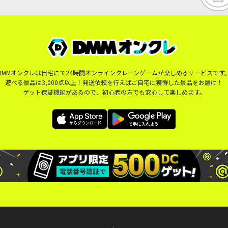
DMMオンクレは自宅にて24時間オンラインクレーンゲームが楽しめるサービスです
遊べる景品は3,000点以上！発送依頼を行えばご自宅に獲得した景品をお届け！
ゲット保証機能があるので、初心者の方でも安心して楽しめます。