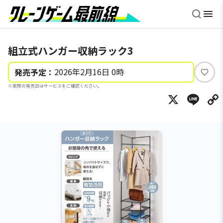
組立式ハンガー収納ラック3
2026年2月16日 0時
発売予定：
い
※実際の発売日はサービスをご確認ください。
い
X
Li
ね