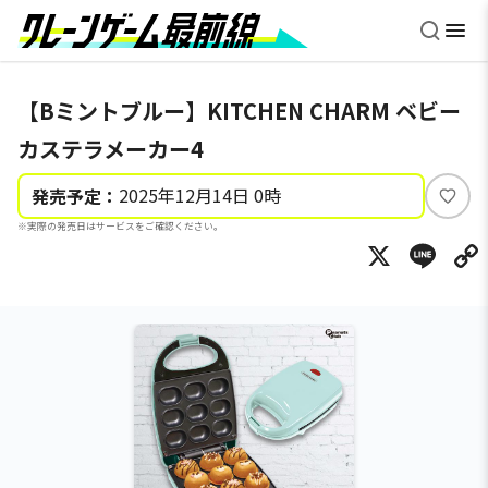
【Bミントブルー】KITCHEN CHARM ベビー
カステラメーカー4
2025年12月14日 0時
発売予定：
い
※実際の発売日はサービスをご確認ください。
い
X
Li
ね